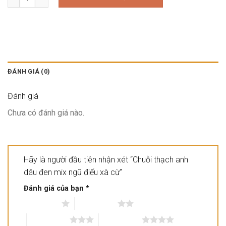
ĐÁNH GIÁ (0)
Đánh giá
Chưa có đánh giá nào.
Hãy là người đầu tiên nhận xét “Chuỗi thạch anh
dâu đen mix ngũ điếu xà cừ”
Đánh giá của bạn
*
1 trên 5 sao
2 trên 5 sao
3 trên 5 sao
4 trên 5 sao