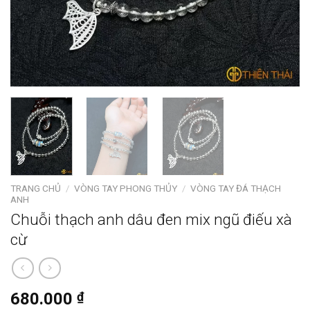
TRANG CHỦ
/
VÒNG TAY PHONG THỦY
/
VÒNG TAY ĐÁ THẠCH
ANH
Chuỗi thạch anh dâu đen mix ngũ điếu xà
cừ
680.000
₫