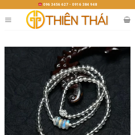
Skip
096 3456 627 - 0916 384 948
to
content