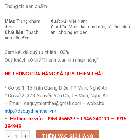
Thông tin sản phẩm
Màu:
Trắng chấm
Xuất xứ:
Việt Nam
đen
Ý nghĩa:
Mang lại may mắn, tài lộc, bình
Chất liệu:
Thạch
an.. cho người đeo
anh dâu đen
Cam kết đá quý tự nhiên 100%
Quý khách có thể “Thanh toán khi nhận hàng”
HỆ THỐNG CỬA HÀNG ĐÁ QUÝ THIÊN THÁI
* Cơ sở 1: 15 Trần Quang Diệu, TP Vinh, Nghệ An
* Cơ sở 2: 328 Nguyễn Văn Cừ, TP Vinh, Nghệ An
– Email : daquythienthai@gmail.com – website :
http://daquythienthai.vn/
–
Hotline tư vấn
:
0963 456627 – 0946 340111 – 0916
384948
Chuỗi thạch anh dâu đen mix ngũ điếu xà cừ số lượng
THÊM VÀO GIỎ HÀNG