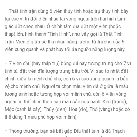
– Thất tinh trận dùng 6 viên thủy tinh hoặc trụ thủy tinh bày
tại các vị trí đối diện nhau tai vòng ngoài trên hai hình tam
giác đặt chéo nhau. Ở chính tâm đĩa đặt một viên (hoặc
tháp) lớn, hình thành “Tinh Hình”, như vậy gọi là Thất Tinh
Trận. Viên ở giữa sẽ thu nhận năng lượng từ trường của 6
viên xung quanh và phát huy tối đa nguồn năng lượng này
– 7 viên cầu (hay tháp trụ) bằng đá này tượng trưng cho 7 vì
tinh tú, đặt trên đĩa tượng trưng bầu trời. Vì sao to nhất đặt
chính giữa là mệnh chủ nhà, còn 6 vì sao xung quanh là bảo
vệ cho mệnh chủ. Người ta chọn màu viên đá ở giữa là màu
tương sinh hoặc tương hợp với mệnh chủ, còn 6 viên vòng
ngoài có thể chọn theo các màu sắc ngũ hành: Kim (trắng),
Mộc (xanh lá cây), Thủy (đen), Hỏa (đỏ), Thổ (vàng) hoặc có
thể dùng 1 màu phù hợp với mệnh)
– Thông thường, bạn sẽ bắt gặp Đĩa thất tinh là đá Thạch