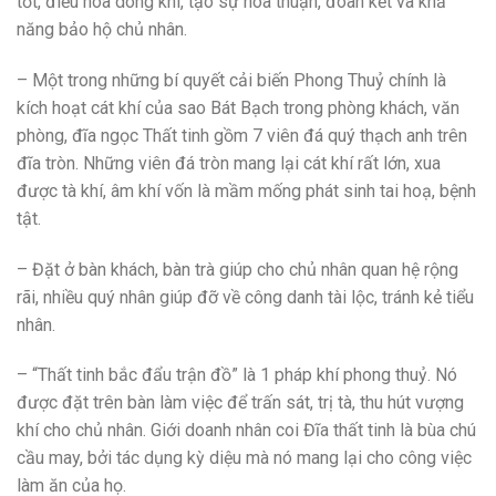
tốt, điều hòa dòng khí, tạo sự hòa thuận, đoàn kết và khả
năng bảo hộ chủ nhân.
– Một trong những bí quyết cải biến Phong Thuỷ chính là
kích hoạt cát khí của sao Bát Bạch trong phòng khách, văn
phòng, đĩa ngọc Thất tinh gồm 7 viên đá quý thạch anh trên
đĩa tròn. Những viên đá tròn mang lại cát khí rất lớn, xua
được tà khí, âm khí vốn là mầm mống phát sinh tai hoạ, bệnh
tật.
– Đặt ở bàn khách, bàn trà giúp cho chủ nhân quan hệ rộng
rãi, nhiều quý nhân giúp đỡ về công danh tài lộc, tránh kẻ tiểu
nhân.
– “Thất tinh bắc đẩu trận đồ” là 1 pháp khí phong thuỷ. Nó
được đặt trên bàn làm việc để trấn sát, trị tà, thu hút vượng
khí cho chủ nhân. Giới doanh nhân coi Đĩa thất tinh là bùa chú
cầu may, bởi tác dụng kỳ diệu mà nó mang lại cho công việc
làm ăn của họ.