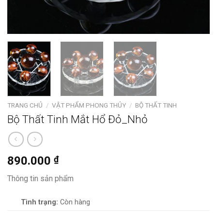
TRANG CHỦ
/
VẬT PHẨM PHONG THỦY
/
BỘ THẤT TINH
Bộ Thất Tinh Mắt Hổ Đỏ_Nhỏ
890.000
₫
Thông tin sản phẩm
Tình trạng:
Còn hàng