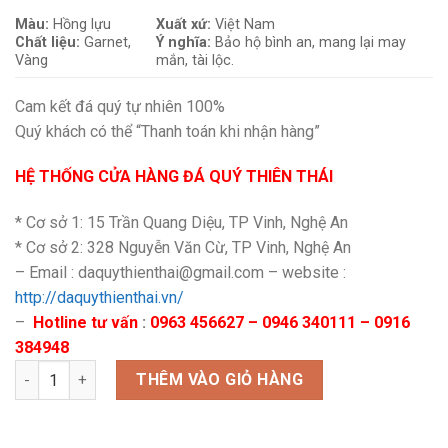
Màu:
Hồng lựu
Xuất xứ:
Việt Nam
Chất liệu:
Garnet,
Ý nghĩa:
Bảo hộ bình an, mang lại may
Vàng
mắn, tài lộc.
Cam kết đá quý tự nhiên 100%
Quý khách có thể “Thanh toán khi nhận hàng”
HỆ THỐNG CỬA HÀNG ĐÁ QUÝ THIÊN THÁI
* Cơ sở 1: 15 Trần Quang Diệu, TP Vinh, Nghệ An
* Cơ sở 2: 328 Nguyễn Văn Cừ, TP Vinh, Nghệ An
– Email : daquythienthai@gmail.com – website :
http://daquythienthai.vn/
–
Hotline tư vấn
:
0963 456627 – 0946 340111 – 0916
384948
Vòng Garnet mic cham cỏ 4 lá số lượng
THÊM VÀO GIỎ HÀNG