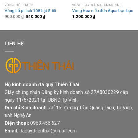
VÒNG HỔ PHÁCH
VÒNG TAY ĐÁ AQUAMANRINE
Vòng hổ phách 108 hạt 5-6li
Vòng Hoa mẫu đơn Aqua bọc bạc
Giá
Giá
900.000
₫
840.000
₫
1.200.000
₫
gốc
hiện
là:
tại
900.000 ₫.
là:
840.000 ₫.
LIÊN HỆ
Hộ kinh doanh đá quý Thiên Thái
Giấy chứng nhận Đăng ký kinh doanh số 27A8030229 cấp
ngày 11/6/2021 tại UBND Tp Vinh
Địa chỉ Kinh doanh:
số 15 đường Trần Quang Diệu, Tp Vinh,
tỉnh Nghệ An
Điện thoại:
0963.456.627
Email:
daquythienthai@gmail.com