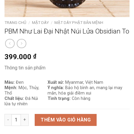
TRANG CHỦ
/
MẶT DÂY
/
MẶT DÂY PHẬT BẢN MỆNH
PBM Như Lai Đại Nhật Núi Lửa Obsidian To
399.000
₫
Thông tin sản phẩm
Màu:
Đen
Xuất xứ:
Myanmar, Việt Nam
Mệnh:
Mộc, Thủy,
Ý nghĩa:
Bảo hộ bình an, mang lại may
Thổ
mắn, hóa giải điềm xui
Chất liệu:
Đá Núi
Tình trạng:
Còn hàng
lửa tự nhiên
PBM Như Lai Đại Nhật Núi Lửa Obsidian To số lượng
THÊM VÀO GIỎ HÀNG