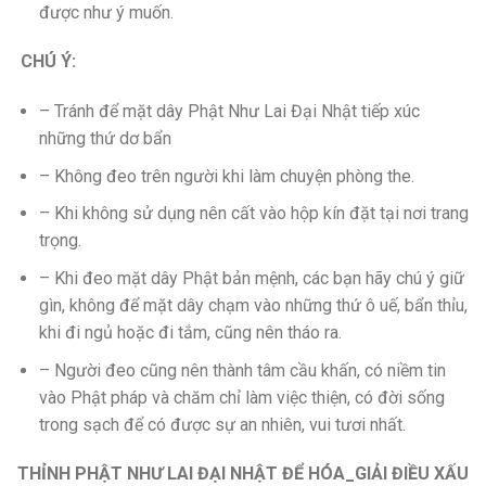
được như ý muốn.
CHÚ Ý:
– Tránh để mặt dây Phật Như Lai Đại Nhật tiếp xúc
những thứ dơ bẩn
– Không đeo trên người khi làm chuyện phòng the.
– Khi không sử dụng nên cất vào hộp kín đặt tại nơi trang
trọng.
– Khi đeo mặt dây Phật bản mệnh, các bạn hãy chú ý giữ
gìn, không để mặt dây chạm vào những thứ ô uế, bẩn thỉu,
khi đi ngủ hoặc đi tắm, cũng nên tháo ra.
– Người đeo cũng nên thành tâm cầu khấn, có niềm tin
vào Phật pháp và chăm chỉ làm việc thiện, có đời sống
trong sạch để có được sự an nhiên, vui tươi nhất.
THỈNH PHẬT NHƯ LAI ĐẠI NHẬT ĐỂ HÓA_GIẢI ĐIỀU XẤU