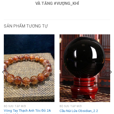
VÀ TĂNG #VƯỢNG_KHÍ
SẢN PHẨM TƯƠNG TỰ
BỘ SƯU TẬP MỚI
BỘ SƯU TẬP MỚI
Vòng Tay Thạch Anh Tóc Đỏ 2A
Cầu Núi Lửa Obsidian_2.2