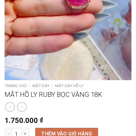
TRANG CHỦ
/
MẶT DÂY
/
MẶT DÂY HỒ LY
MẶT HỒ LY RUBY BỌC VÀNG 18K
1.750.000
₫
MẶT HỒ LY RUBY BỌC VÀNG 18K số lượng
THÊM VÀO GIỎ HÀNG