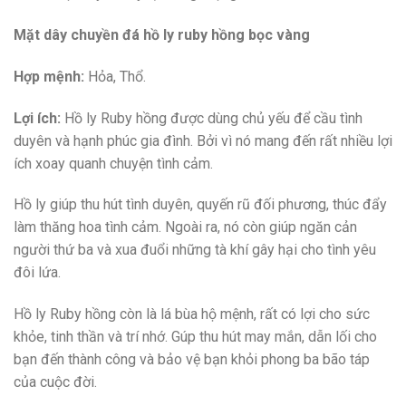
Mặt dây chuyền đá hồ ly ruby hồng bọc vàng
Hợp mệnh:
Hỏa, Thổ.
Lợi ích:
Hồ ly Ruby hồng được dùng chủ yếu để cầu tình
duyên và hạnh phúc gia đình. Bởi vì nó mang đến rất nhiều lợi
ích xoay quanh chuyện tình cảm.
Hồ ly giúp thu hút tình duyên, quyến rũ đối phương, thúc đẩy
làm thăng hoa tình cảm. Ngoài ra, nó còn giúp ngăn cản
người thứ ba và xua đuổi những tà khí gây hại cho tình yêu
đôi lứa.
Hồ ly Ruby hồng còn là lá bùa hộ mệnh, rất có lợi cho sức
khỏe, tinh thần và trí nhớ. Gúp thu hút may mắn, dẫn lối cho
bạn đến thành công và bảo vệ bạn khỏi phong ba bão táp
của cuộc đời.