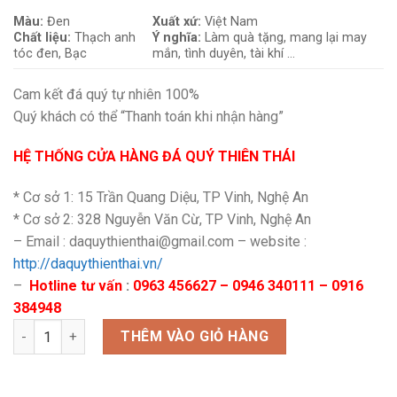
Màu:
Đen
Xuất xứ:
Việt Nam
Chất liệu:
Thạch anh
Ý nghĩa:
Làm quà tặng, mang lại may
tóc đen, Bạc
mắn, tình duyên, tài khí …
Cam kết đá quý tự nhiên 100%
Quý khách có thể “Thanh toán khi nhận hàng”
HỆ THỐNG CỬA HÀNG ĐÁ QUÝ THIÊN THÁI
* Cơ sở 1: 15 Trần Quang Diệu, TP Vinh, Nghệ An
* Cơ sở 2: 328 Nguyễn Văn Cừ, TP Vinh, Nghệ An
– Email : daquythienthai@gmail.com – website :
http://daquythienthai.vn/
–
Hotline tư vấn
:
0963 456627 – 0946 340111 – 0916
384948
Lắc bạc lu khắc tóc đen mix ngũ điếu số lượng
THÊM VÀO GIỎ HÀNG