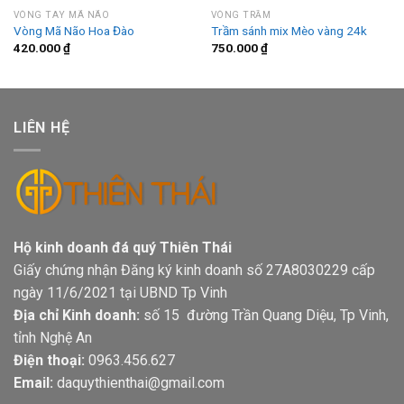
VÒNG TAY MÃ NÃO
VÒNG TRẦM
Vòng Mã Não Hoa Đào
Trầm sánh mix Mèo vàng 24k
420.000
₫
750.000
₫
LIÊN HỆ
Hộ kinh doanh đá quý Thiên Thái
Giấy chứng nhận Đăng ký kinh doanh số 27A8030229 cấp
ngày 11/6/2021 tại UBND Tp Vinh
Địa chỉ Kinh doanh:
số 15 đường Trần Quang Diệu, Tp Vinh,
tỉnh Nghệ An
Điện thoại:
0963.456.627
Email:
daquythienthai@gmail.com