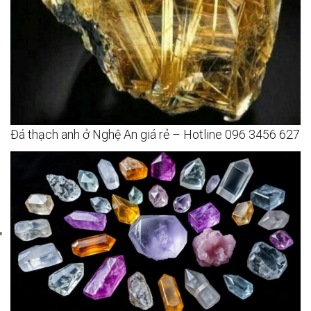
Đá thạch anh ở Nghệ An giá rẻ – Hotline 096 3456 627