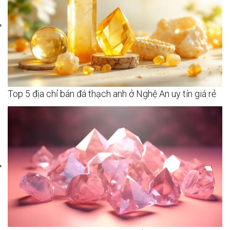
Top 5 địa chỉ bán đá thạch anh ở Nghệ An uy tín giá rẻ