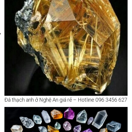
Đá thạch anh ở Nghệ An giá rẻ – Hotline 096 3456 627