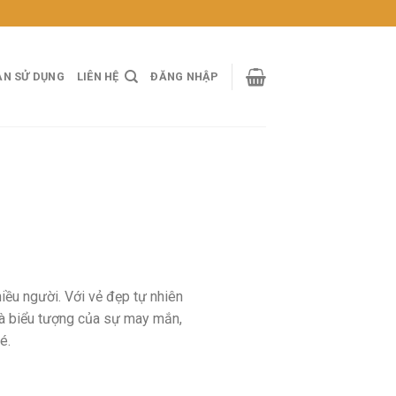
ẢN SỬ DỤNG
LIÊN HỆ
ĐĂNG NHẬP
iều người. Với vẻ đẹp tự nhiên
 là biểu tượng của sự may mắn,
é.