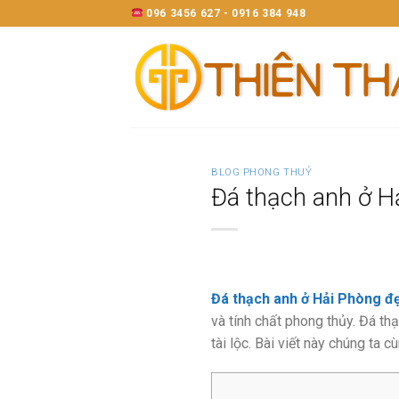
Skip
096 3456 627 - 0916 384 948
to
content
BLOG PHONG THUỶ
Đá thạch anh ở Hả
Đá thạch anh ở Hải Phòng đ
và tính chất phong thủy. Đá th
tài lộc. Bài viết này chúng ta 