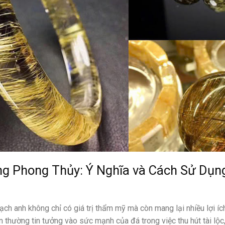
g Phong Thủy: Ý Nghĩa và Cách Sử Dụng
ạch anh không chỉ có giá trị thẩm mỹ mà còn mang lại nhiều lợi í
 thường tin tưởng vào sức mạnh của đá trong việc thu hút tài lộc