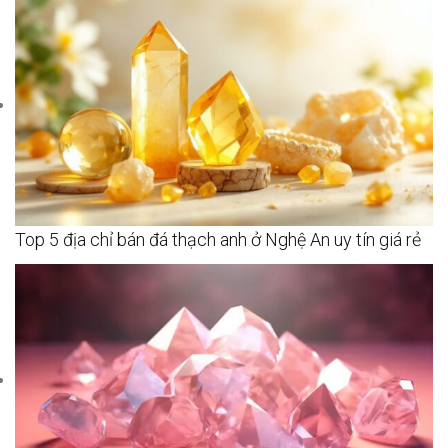
Top 5 địa chỉ bán đá thạch anh ở Nghệ An uy tín giá rẻ