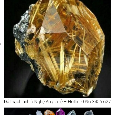
Đá thạch anh ở Nghệ An giá rẻ – Hotline 096 3456 627