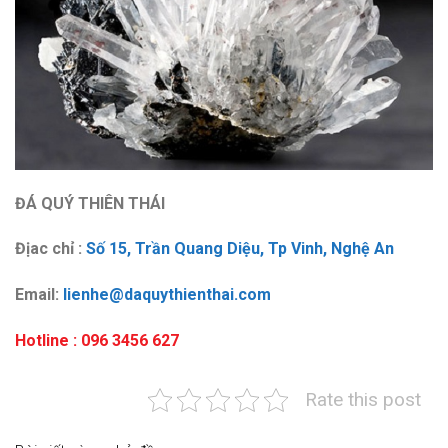
ĐÁ QUÝ THIÊN THÁI
Địac chỉ :
Số 15, Trần Quang Diệu, Tp Vinh, Nghệ An
Email:
lienhe@daquythienthai.com
Hotline : 096 3456 627
Rate this post