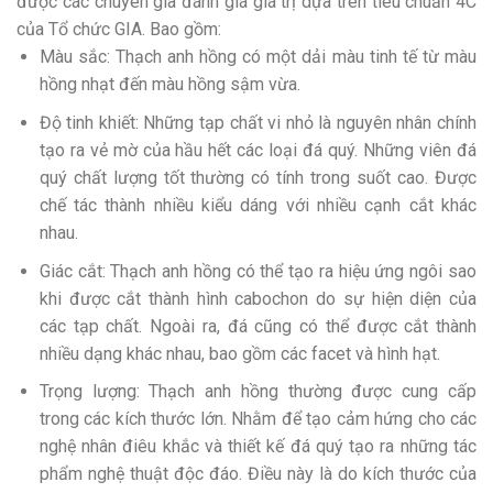
được các chuyên gia đánh giá giá trị dựa trên tiêu chuẩn 4C
của Tổ chức GIA. Bao gồm:
Màu sắc: Thạch anh hồng có một dải màu tinh tế từ màu
hồng nhạt đến màu hồng sậm vừa.
Độ tinh khiết: Những tạp chất vi nhỏ là nguyên nhân chính
tạo ra vẻ mờ của hầu hết các loại đá quý. Những viên đá
quý chất lượng tốt thường có tính trong suốt cao. Được
chế tác thành nhiều kiểu dáng với nhiều cạnh cắt khác
nhau.
Giác cắt: Thạch anh hồng có thể tạo ra hiệu ứng ngôi sao
khi được cắt thành hình cabochon do sự hiện diện của
các tạp chất. Ngoài ra, đá cũng có thể được cắt thành
nhiều dạng khác nhau, bao gồm các facet và hình hạt.
Trọng lượng: Thạch anh hồng thường được cung cấp
trong các kích thước lớn. Nhằm để tạo cảm hứng cho các
nghệ nhân điêu khắc và thiết kế đá quý tạo ra những tác
phẩm nghệ thuật độc đáo. Điều này là do kích thước của