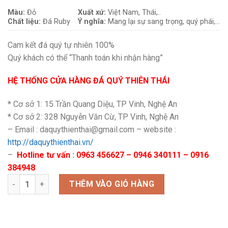
Màu:
Đỏ
Xuất xứ:
Việt Nam, Thái,..
Chất liệu:
Đá
Ruby
Ý nghĩa:
Mang lại sự sang trọng, quý phái,…
Cam kết đá quý tự nhiên 100%
Quý khách có thể “Thanh toán khi nhận hàng”
HỆ THỐNG CỬA HÀNG ĐÁ QUÝ THIÊN THÁI
* Cơ sở 1: 15 Trần Quang Diệu, TP Vinh, Nghệ An
* Cơ sở 2: 328 Nguyễn Văn Cừ, TP Vinh, Nghệ An
– Email : daquythienthai@gmail.com – website :
http://daquythienthai.vn/
–
Hotline tư vấn
:
0963 456627 – 0946 340111 – 0916
384948
Combo Bộ Ruby sao số lượng
THÊM VÀO GIỎ HÀNG