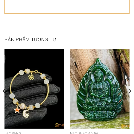
SẢN PHẨM TƯƠNG TỰ
LẮC VÀNG
MẶT PHẬT ADIDA