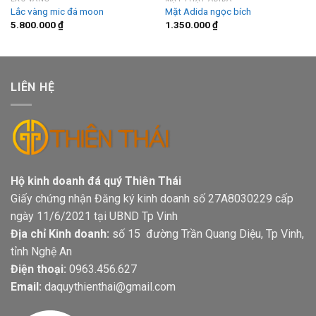
Lắc vàng mic đá moon
Mặt Adida ngọc bích
5.800.000
₫
1.350.000
₫
LIÊN HỆ
Hộ kinh doanh đá quý Thiên Thái
Giấy chứng nhận Đăng ký kinh doanh số 27A8030229 cấp
ngày 11/6/2021 tại UBND Tp Vinh
Địa chỉ Kinh doanh:
số 15 đường Trần Quang Diệu, Tp Vinh,
tỉnh Nghệ An
Điện thoại:
0963.456.627
Email:
daquythienthai@gmail.com