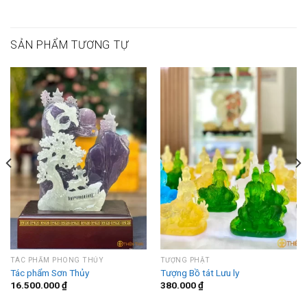
SẢN PHẨM TƯƠNG TỰ
TÁC PHẨM PHONG THỦY
TƯỢNG PHẬT
Tác phẩm Sơn Thủy
Tượng Bồ tát Lưu ly
16.500.000
₫
380.000
₫