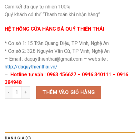
Cam kết đá quý tự nhiên 100%
Quý khách có thể “Thanh toán khi nhận hàng”
HỆ THỐNG CỬA HÀNG ĐÁ QUÝ THIÊN THÁI
* Cơ sở 1: 15 Trần Quang Diệu, TP Vinh, Nghệ An
* Cơ sở 2: 328 Nguyễn Văn Cừ, TP Vinh, Nghệ An
– Email : daquythienthai@gmail.com – website :
http://daquythienthai.vn/
–
Hotline tư vấn
:
0963 456627 – 0946 340111 – 0916
384948
Chim Khổng Tước đá ngọc hoàng long số lượng
THÊM VÀO GIỎ HÀNG
ĐÁNH GIÁ (0)